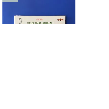
Disegnare animali con le matite colorate.
Ediz. a c