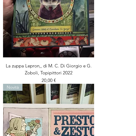
La zuppa Lepron,, di M. C. Di Giorgio e G.
Zoboli, Topipittori 2022
Prezzo
20,00 €
Novità