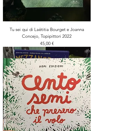
Tu sei qui di Laëtitia Bourget e Joanna
Concejo, Topipittori 2022
Prezzo
45,00 €