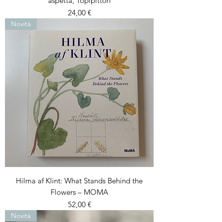
aspetta, Topipittori
Prezzo
24,00 €
Novità
Hilma af Klint: What Stands Behind the
Flowers – MOMA
Prezzo
52,00 €
Novità