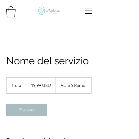
Nome del servizio
19,99
dollari
1 ora
1
19,99 USD
Via dè Romei
statunitensi
o
r
Prenota