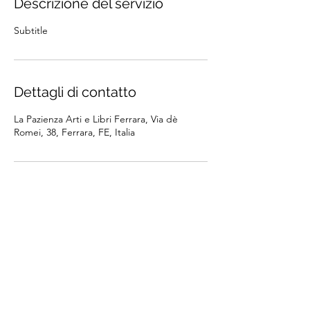
Descrizione del servizio
Subtitle
Dettagli di contatto
La Pazienza Arti e Libri Ferrara, Via dè
Romei, 38, Ferrara, FE, Italia
La Pazienza Arti e Libri
di Valentina Lapierre - P. IVA
IT01998210387