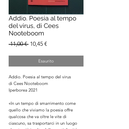
Addio. Poesia al tempo
del virus, di Cees
Nooteboom
Prezzo
Prezzo
 11,00 € 
10,45 €
regolare
scontato
Esaurito
Addio. Poesia al tempo del virus
di Cees Nooteboom
Iperborea 2021
«In un tempo di smarrimento come
quello che viviamo la poesia offre
qualcosa che va oltre le vite di
ciascuno, sa trasportarci in un luogo