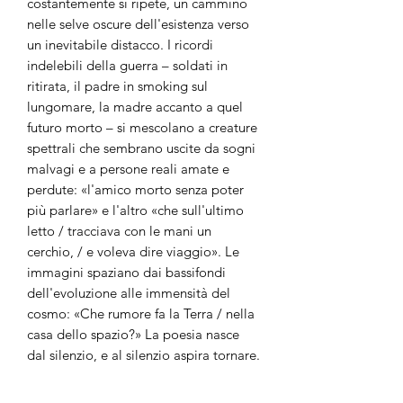
costantemente si ripete, un cammino
nelle selve oscure dell'esistenza verso
un inevitabile distacco. I ricordi
indelebili della guerra – soldati in
ritirata, il padre in smoking sul
lungomare, la madre accanto a quel
futuro morto – si mescolano a creature
spettrali che sembrano uscite da sogni
malvagi e a persone reali amate e
perdute: «l'amico morto senza poter
più parlare» e l'altro «che sull'ultimo
letto / tracciava con le mani un
cerchio, / e voleva dire viaggio». Le
immagini spaziano dai bassifondi
dell'evoluzione alle immensità del
cosmo: «Che rumore fa la Terra / nella
casa dello spazio?» La poesia nasce
dal silenzio, e al silenzio aspira tornare.
Come nella Sinfonia degli addii di
Haydn, i suoni uno a uno si spengono,