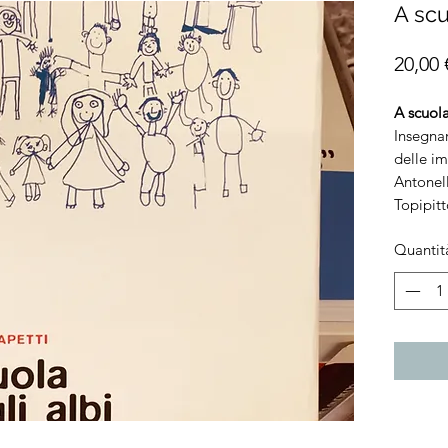
A scu
20,00 
A scuola
Insegnar
delle i
Antonel
Topipitt
Quantit