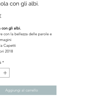
ola con gli albi.
Prezzo
€
 con gli albi.
e con la bellezza delle parole e
mmagini
la Capetti
ori 2018
à
*
Aggiungi al carrello