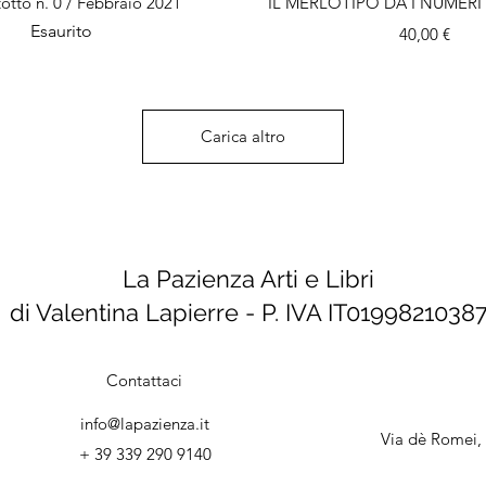
otto n. 0 / Febbraio 2021
IL MERLOTIPO DÀ I NUMERI d
Esaurito
Prezzo
40,00 €
Carica altro
La Pazienza Arti e Libri
di Valentina Lapierre - P. IVA IT0199821038
Contattaci
info@lapazienza.it
Via dè Romei, 
+ 39 339 290 9140