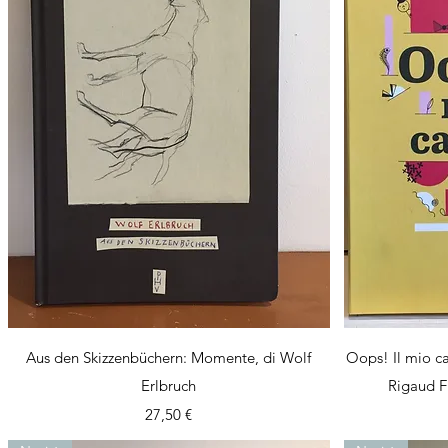
Vista rapida
Aus den Skizzenbüchern: Momente, di Wolf
Oops! Il mio c
Erlbruch
Rigaud F
Prezzo
27,50 €