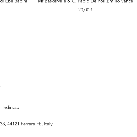
i Ebe Babini
Mr Baskerville & C. Fabio De Poli,Emilio Vance
Prezzo
20,00 €
7
Indirizzo
38, 44121 Ferrara FE, Italy