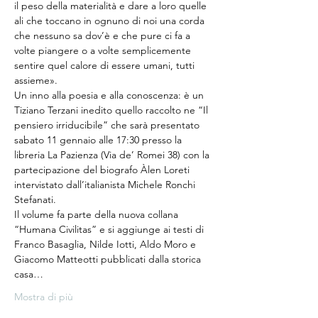
il peso della materialità e dare a loro quelle 
ali che toccano in ognuno di noi una corda 
che nessuno sa dov’è e che pure ci fa a 
volte piangere o a volte semplicemente 
sentire quel calore di essere umani, tutti 
assieme».
Un inno alla poesia e alla conoscenza: è un 
Tiziano Terzani inedito quello raccolto ne “Il 
pensiero irriducibile” che sarà presentato 
sabato 11 gennaio alle 17:30 presso la 
libreria La Pazienza (Via de’ Romei 38) con la 
partecipazione del biografo Àlen Loreti 
intervistato dall’italianista Michele Ronchi 
Stefanati.
Il volume fa parte della nuova collana 
“Humana Civilitas” e si aggiunge ai testi di 
Franco Basaglia, Nilde Iotti, Aldo Moro e 
Giacomo Matteotti pubblicati dalla storica 
casa…
Mostra di più