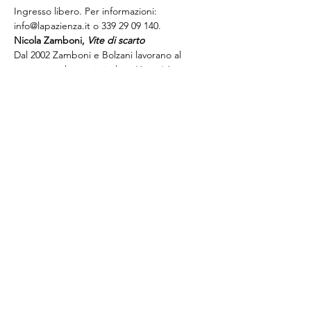
Ingresso libero. Per informazioni: 
info@lapazienza.it o 339 29 09 140.
Nicola Zamboni, 
Vite di scarto
Dal 2002 Zamboni e Bolzani lavorano al 
gruppo scultoreo intitolato 
Umanità.…
Mostra di più
Condividi questo evento
La Pazienza Arti e Libri
di Valentina Lapierre - P. IVA
IT01998210387