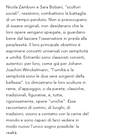
Nicola Zamboni e Sara Bolzani, “scultori 
sociali”, resistono, combattono la battaglia 
di un tempo perduto. Non si preoccupano 
di essere originali, non desiderano che le 
loro opere vengano spiegate, si guardano 
bene dal lasciare l’osservatore in preda alla 
perplessità. Il loro principale obiettivo è 
esprimere concetti universali con semplicità 
e umiltà. Entrambi sono classicisti convinti, 
autentici: per loro, come già per Johann 
Joachim Winckelmann, “l’umiltà e la 
semplicità sono le due vere sorgenti della 
bellezza”. Lo dimostrano le loro sculture in 
rame, d’appoggio, o da parete, classiche, 
tradizionali, figurative, e, tutte, 
rigorosamente, opere “uniche”. Esse 
raccontano di uomini, di luoghi, di 
tradizioni; vivono a contatto con la carne del 
mondo e sono capaci di farci vedere in 
modo nuovo l’unico sogno possibile: la 
realtà.